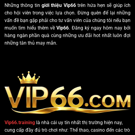
Những thông tin
giới thiệu Vip66
trên hứa hẹn sẽ giúp ích
cho hội viên trong việc lựa chọn. Đừng quên để lại những
vấn đề bạn gặp phải cho tư vấn viên của chúng tôi nếu bạn
muốn tìm hiểu thêm về
Vip66
. Đăng ký ngay hôm nay bởi
hàng ngàn phần quà cùng những ưu đãi hot nhất luôn đợi
những tân thủ may mắn.
Vip66.training
là nhà cái uy tín nhất thị trường hiện nay,
cung cấp đầy đủ trò chơi như: Thể thao, casino đến các trò