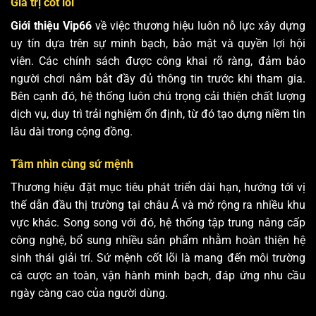
Giá trị cốt lõi
Giới thiệu Vip66
về việc thương hiệu luôn nỗ lực xây dựng
uy tín dựa trên sự minh bạch, bảo mật và quyền lợi hội
viên. Các chính sách được công khai rõ ràng, đảm bảo
người chơi nắm bắt đầy đủ thông tin trước khi tham gia.
Bên cạnh đó, hệ thống luôn chú trọng cải thiện chất lượng
dịch vụ, duy trì trải nghiệm ổn định, từ đó tạo dựng niềm tin
lâu dài trong cộng đồng.
Tầm nhìn cùng sứ mệnh
Thương hiệu đặt mục tiêu phát triển dài hạn, hướng tới vị
thế dẫn đầu thị trường tại châu Á và mở rộng ra nhiều khu
vực khác. Song song với đó, hệ thống tập trung nâng cấp
công nghệ, bổ sung nhiều sản phẩm nhằm hoàn thiện hệ
sinh thái giải trí. Sứ mệnh cốt lõi là mang đến môi trường
cá cược an toàn, vận hành minh bạch, đáp ứng nhu cầu
ngày càng cao của người dùng.