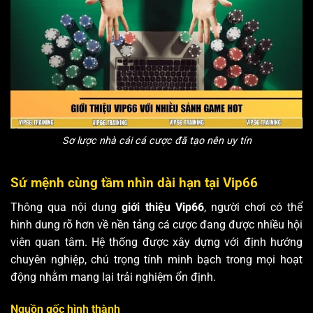
Sơ lược nhà cái cá cược đã tạo nên uy tín
Sứ mệnh cùng tầm nhìn dài hạn tại Vip66
Thông qua nội dung
giới thiệu Vip66
, người chơi có thể
hình dung rõ hơn về nền tảng cá cược đang được nhiều hội
viên quan tâm. Hệ thống được xây dựng với định hướng
chuyên nghiệp, chú trọng tính minh bạch trong mọi hoạt
động nhằm mang lại trải nghiệm ổn định.
Nguồn gốc hình thành