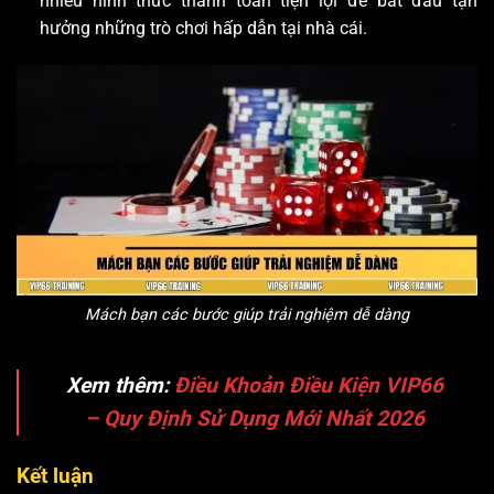
nhiều hình thức thanh toán tiện lợi để bắt đầu tận
hưởng những trò chơi hấp dẫn tại nhà cái.
Mách bạn các bước giúp trải nghiệm dễ dàng
Xem thêm:
Điều Khoản Điều Kiện VIP66
– Quy Định Sử Dụng Mới Nhất 2026
Kết luận