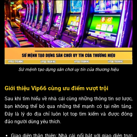
Sứ mệnh tạo dựng sân chơi uy tín của thương hiệu
Giới thiệu Vip66 cùng ưu điểm vượt trội
Sau khi tìm hiểu về nhà cái cùng những thông tin sơ lược,
bạn không thể bỏ qua những thế mạnh có tại nền tảng.
Đây là lý do địa chỉ luôn lọt top tìm kiếm và được đông
đảo người dùng yêu thích.
Giao diện thân thiện: Nhà cái nổi bật với giao diện trực