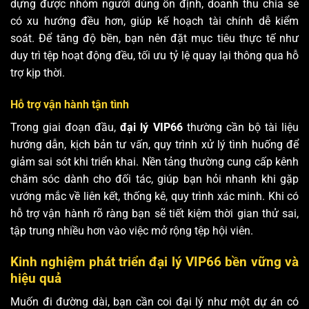
dựng được nhóm người dùng ổn định, doanh thu chia sẻ
có xu hướng đều hơn, giúp kế hoạch tài chính dễ kiểm
soát. Để tăng độ bền, bạn nên đặt mục tiêu thực tế như
duy trì tệp hoạt động đều, tối ưu tỷ lệ quay lại thông qua hỗ
trợ kịp thời.
Hỗ trợ vận hành tận tình
Trong giai đoạn đầu,
đại lý VIP66
thường cần bộ tài liệu
hướng dẫn, kịch bản tư vấn, quy trình xử lý tình huống để
giảm sai sót khi triển khai. Nền tảng thường cung cấp kênh
chăm sóc dành cho đối tác, giúp bạn hỏi nhanh khi gặp
vướng mắc về liên kết, thống kê, quy trình xác minh. Khi có
hỗ trợ vận hành rõ ràng bạn sẽ tiết kiệm thời gian thử sai,
tập trung nhiều hơn vào việc mở rộng tệp hội viên.
Kinh nghiệm phát triển đại lý VIP66 bền vững và
hiệu quả
Muốn đi đường dài, bạn cần coi đại lý như một dự án có