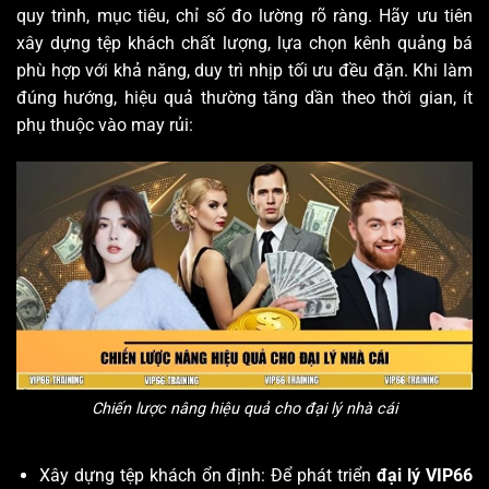
quy trình, mục tiêu, chỉ số đo lường rõ ràng. Hãy ưu tiên
xây dựng tệp khách chất lượng, lựa chọn kênh quảng bá
phù hợp với khả năng, duy trì nhịp tối ưu đều đặn. Khi làm
đúng hướng, hiệu quả thường tăng dần theo thời gian, ít
phụ thuộc vào may rủi:
Chiến lược nâng hiệu quả cho đại lý nhà cái
Xây dựng tệp khách ổn định: Để phát triển
đại lý VIP66